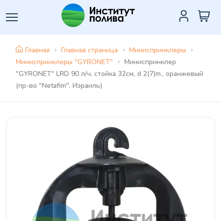
Главная
Главная страница
Миниспринклеры
Миниспринклеры "GYRONET"
Миниспринклер
"GYRONET" LRD 90 л/ч, стойка 32см, d 2(7)m., оранжевый
(пр-во "Netafim", Израиль)