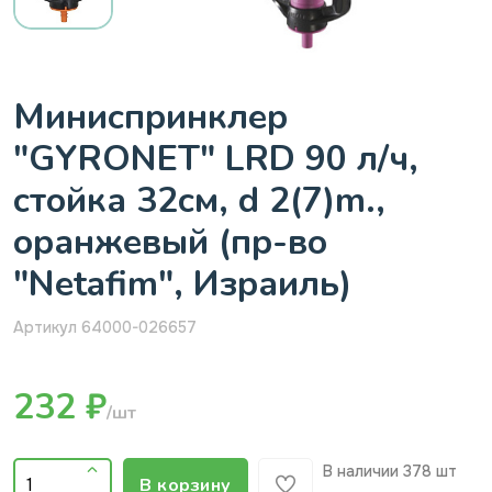
Миниспринклер
"GYRONET" LRD 90 л/ч,
стойка 32см, d 2(7)m.,
оранжевый (пр-во
"Netafim", Израиль)
Артикул 64000-026657
232 ₽
/шт
В наличии
378 шт
В корзину