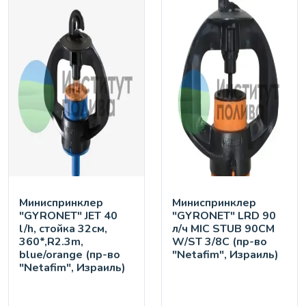
Миниспринклер
Миниспринклер
"GYRONET" JET 40
"GYRONET" LRD 90
l/h, стойка 32см,
л/ч MIC STUB 90CM
360*,R2.3m,
W/ST 3/8C (пр-во
blue/orange (пр-во
"Netafim", Израиль)
"Netafim", Израиль)