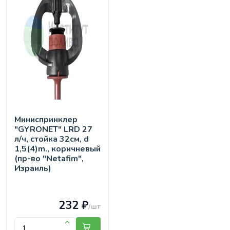
Миниспринклер
"GYRONET" LRD 27
л/ч, стойка 32см, d
1,5(4)m., коричневый
(пр-во "Netafim",
Израиль)
232 ₽
/шт