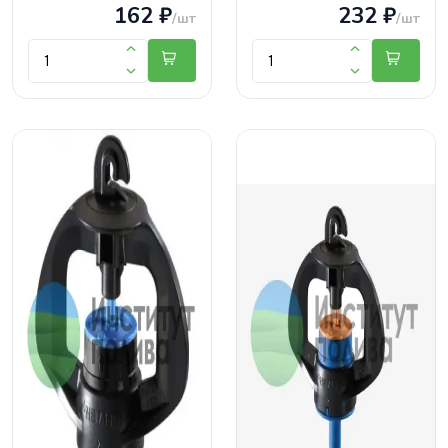
162 ₽
232 ₽
/шт
/шт