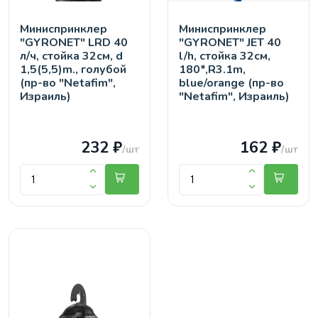
Миниспринклер
Миниспринклер
"GYRONET" LRD 40
"GYRONET" JET 40
л/ч, стойка 32см, d
l/h, стойка 32см,
1,5(5,5)m., голубой
180*,R3.1m,
(пр-во "Netafim",
blue/orange (пр-во
Израиль)
"Netafim", Израиль)
232 ₽
162 ₽
/шт
/шт