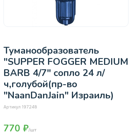
Туманообразователь
"SUPPER FOGGER MEDIUM
BARB 4/7" сопло 24 л/
ч,голубой(пр-во
"NaanDanJain" Израиль)
Артикул 197248
770 ₽
/шт