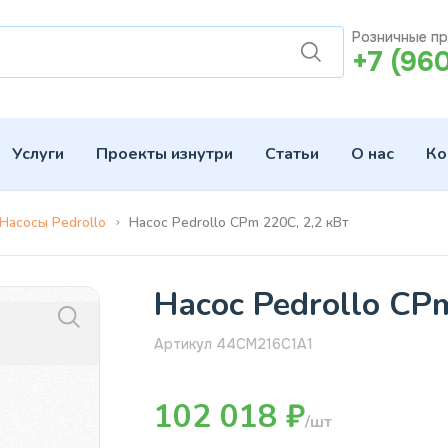
Розничные п
+7 (96
Услуги
Проекты изнутри
Статьи
О нас
Ко
Насосы Pedrollo
Насос Pedrollo CРm 220C, 2,2 кВт
Насос Pedrollo CР
Артикул 44CM216C1A1
102 018 ₽
/шт