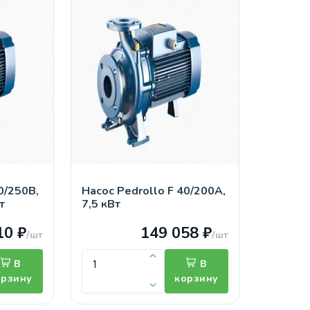
0/250B,
Насос Pedrollo F 40/200А,
т
7,5 кВт
10 ₽
149 058 ₽
/шт
/шт
В
В
орзину
корзину