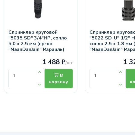
Спринклер круговой
Спринклер кругов
"5035 SD" 3/4"НР, сопло
"5022 SD-U" 1/2" Н
5.0 х 2.5 мм (пр-во
сопло 2.5 х 1.8 мм 
"NaanDanJain" Израиль)
"NaanDanJain" Изр
1 488 ₽
1 3
/шт
В
корзину
к