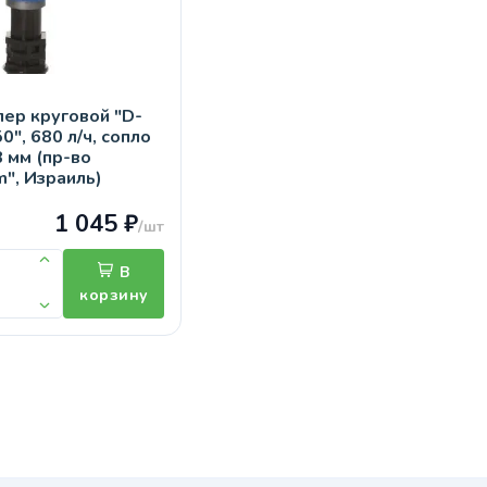
ер круговой "D-
0", 680 л/ч, сопло
8 мм (пр-во
m", Израиль)
1 045 ₽
/шт
В
корзину