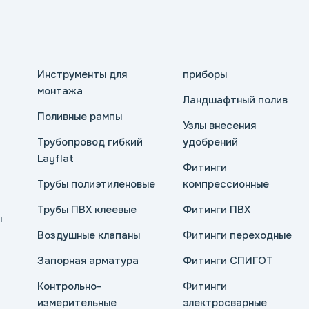
Инструменты для
приборы
монтажа
Ландшафтный полив
Поливные рампы
Узлы внесения
Трубопровод гибкий
удобрений
Layflat
Фитинги
Трубы полиэтиленовые
компрессионные
Трубы ПВХ клеевые
Фитинги ПВХ
ы
Воздушные клапаны
Фитинги переходные
Запорная арматура
Фитинги СПИГОТ
Контрольно-
Фитинги
измерительные
электросварные