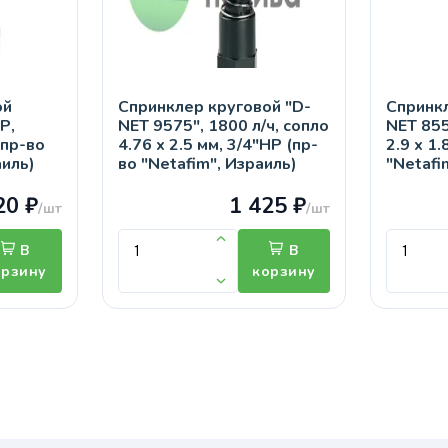
ой
Спринклер круговой "D-
Спринкл
Р,
NET 9575", 1800 л/ч, сопло
NET 855
(пр-во
4.76 х 2.5 мм, 3/4"НР (пр-
2.9 х 1.
аиль)
во "Netafim", Израиль)
"Netafi
20 ₽
1 425 ₽
/шт
/шт
В
В
орзину
корзину