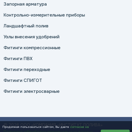
Запорная арматура
Контрольно-измерительные приборы
Ландшафтный полив
Узлы внесения удобрений
Фитинги компрессионные
Фитинги ПВХ
Фитинги переходные
Фитинги СПИГОТ
Фитинги электросварные
© 2026 ООО «КОМПАНИЯ «ИНСТИТУТ ПОЛИВА»
Продолжая пользоваться сайтом, Вы даете
согласие на