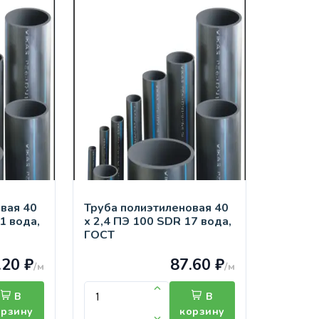
вая 40
Труба полиэтиленовая 40
1 вода,
х 2,4 ПЭ 100 SDR 17 вода,
ГОСТ
.20 ₽
87.60 ₽
/м
/м
В
В
орзину
корзину