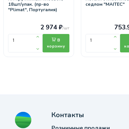
18шт/упак. (пр-во
седлом "MAITEC"
"Plimat", Португалия)
2 974 ₽
753.
/шт
В
корзину
к
Контакты
Розничные продажи