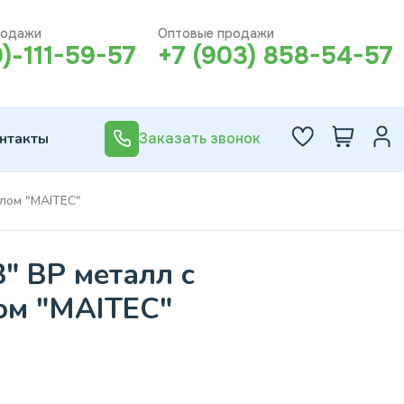
родажи
Оптовые продажи
0)-111-59-57
+7 (903) 858-54-57
нтакты
Заказать звонок
длом "MAITEC"
" ВР металл с
ом "MAITEC"