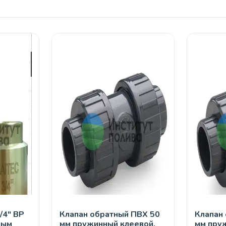
/4" ВР
Клапан обратный ПВХ 50
Клапан
вым
мм пружинный клеевой,
мм пру