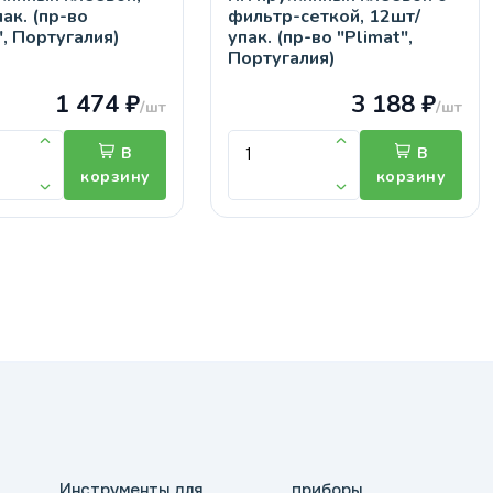
ак. (пр-во
фильтр-сеткой, 12шт/
", Португалия)
упак. (пр-во "Plimat",
Португалия)
1 474 ₽
3 188 ₽
/шт
/шт
В
В
корзину
корзину
Инструменты для
приборы