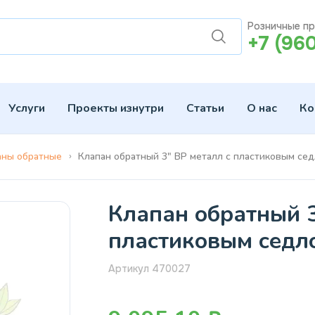
Розничные п
+7 (96
Услуги
Проекты изнутри
Статьи
О нас
Ко
аны обратные
Клапан обратный 3" ВР металл с пластиковым се
Клапан обратный 3
пластиковым седл
Артикул 470027