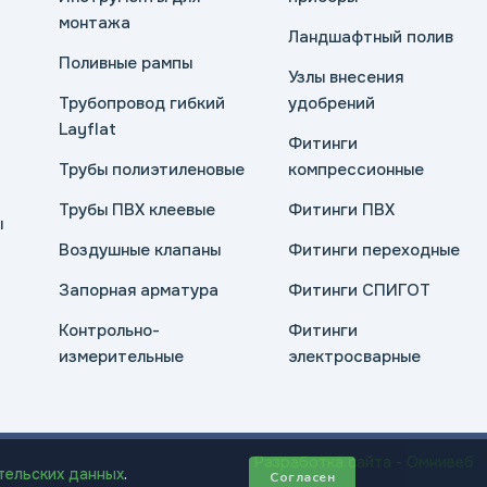
монтажа
Ландшафтный полив
Поливные рампы
Узлы внесения
Трубопровод гибкий
удобрений
Layflat
Фитинги
Трубы полиэтиленовые
компрессионные
Трубы ПВХ клеевые
Фитинги ПВХ
ы
Воздушные клапаны
Фитинги переходные
Запорная арматура
Фитинги СПИГОТ
Контрольно-
Фитинги
измерительные
электросварные
Разработка сайта - Омнивеб
тельских данных
.
Согласен