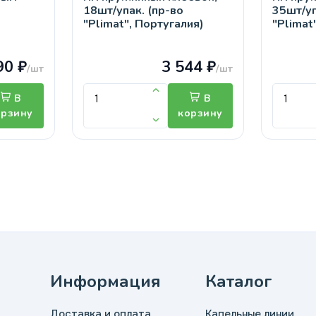
18шт/упак. (пр-во
35шт/уп
"Plimat", Португалия)
"Plimat
90 ₽
3 544 ₽
/шт
/шт
В
В
орзину
корзину
Информация
Каталог
Доставка и оплата
Капельные линии