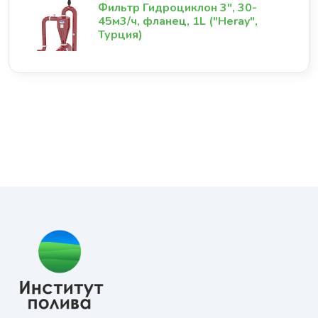
Фильтр Гидроциклон 3", 30-
45м3/ч, фланец, 1L ("Heray",
Турция)