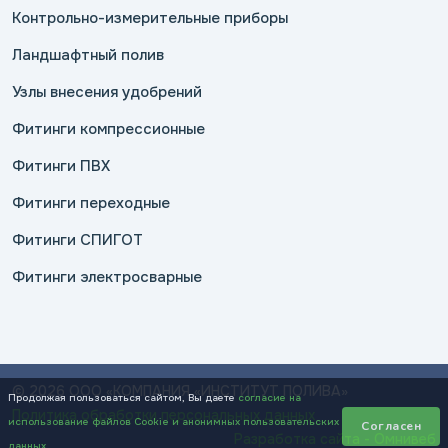
Контрольно-измерительные приборы
Ландшафтный полив
Узлы внесения удобрений
Фитинги компрессионные
Фитинги ПВХ
Фитинги переходные
Фитинги СПИГОТ
Фитинги электросварные
© 2026 ООО «КОМПАНИЯ «ИНСТИТУТ ПОЛИВА»
Продолжая пользоваться сайтом, Вы даете
согласие на
Политика обработки персональных данных
использование файлов Cookie и анонимных пользовательских
Согласен
Разработка сайта - Омнивеб
данных
.