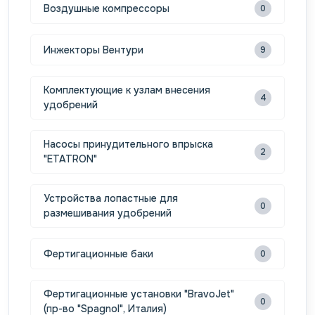
Воздушные компрессоры
0
Инжекторы Вентури
9
Комплектующие к узлам внесения
4
удобрений
Насосы принудительного впрыска
2
"ETATRON"
Устройства лопастные для
0
размешивания удобрений
Фертигационные баки
0
Фертигационные установки "BravoJet"
0
(пр-во "Spagnol", Италия)