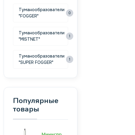
Туманообразователи
0
"FOGGER"
Туманообразователи
1
"MISTNET"
Туманообразователи
1
"SUPER FOGGER"
Популярные
товары
Миниспринклер