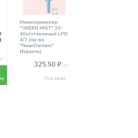
Миниспринклер
"GREEN MIST" 30-
D
40л/ч+зеленый LPD
)
4/7 (пр-во
"NaanDanJain"
Израиль)
т
325.50 ₽
/шт
ну
Под заказ