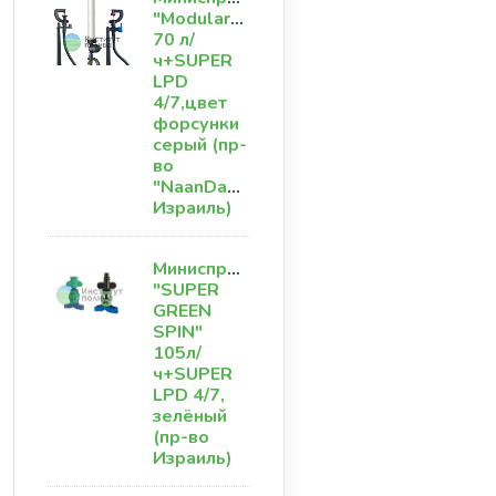
"ModularGroup"
70 л/
ч+SUPER
LPD
4/7,цвет
форсунки
серый (пр-
во
"NaanDanJain"
Израиль)
Миниспринклер
"SUPER
GREEN
SPIN"
105л/
ч+SUPER
LPD 4/7,
зелёный
(пр-во
Израиль)