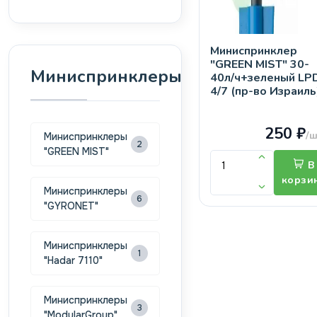
Миниспринклер
"GREEN MIST" 30-
Миниспринклеры
40л/ч+зеленый LP
4/7 (пр-во Израиль
250 ₽
/ш
Миниспринклеры
2
"GREEN MIST"
В
корзи
Миниспринклеры
6
"GYRONET"
Миниспринклеры
1
"Hadar 7110"
Миниспринклеры
3
"ModularGroup"