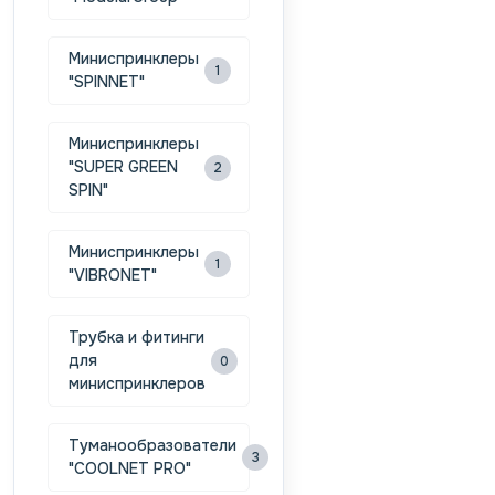
Миниспринклеры
1
"SPINNET"
Миниспринклеры
"SUPER GREEN
2
SPIN"
Миниспринклеры
1
"VIBRONET"
Трубка и фитинги
для
0
миниспринклеров
Туманообразователи
3
"COOLNET PRO"