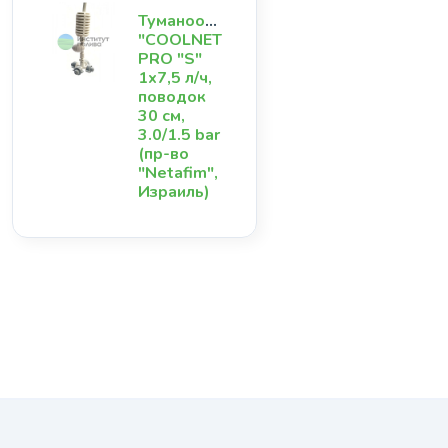
Туманообразователь
"COOLNET
PRO "S"
1х7,5 л/ч,
поводок
30 см,
3.0/1.5 bar
(пр-во
"Netafim",
Израиль)