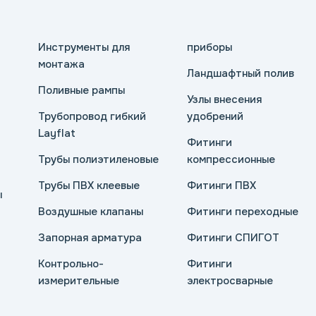
Инструменты для
приборы
монтажа
Ландшафтный полив
Поливные рампы
Узлы внесения
Трубопровод гибкий
удобрений
Layflat
Фитинги
Трубы полиэтиленовые
компрессионные
Трубы ПВХ клеевые
Фитинги ПВХ
ы
Воздушные клапаны
Фитинги переходные
Запорная арматура
Фитинги СПИГОТ
Контрольно-
Фитинги
измерительные
электросварные