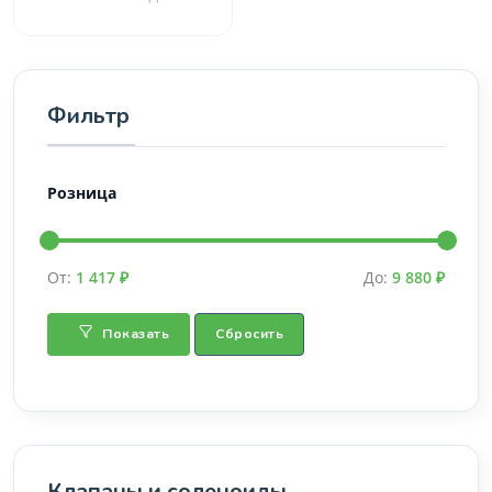
Фильтр
Розница
От:
1 417 ₽
До:
9 880 ₽
Показать
Сбросить
Клапаны и соленоиды