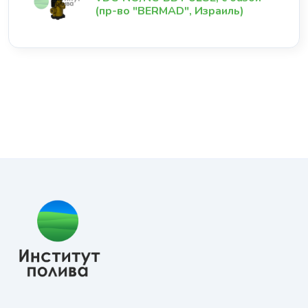
(пр-во "BERMAD", Израиль)