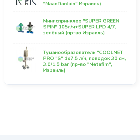
"NaanDanJain" Израиль)
Миниспринклер "SUPER GREEN
SPIN" 105л/ч+SUPER LPD 4/7,
зелёный (пр-во Израиль)
Туманообразователь "COOLNET
PRO "S" 1х7,5 л/ч, поводок 30 см,
3.0/1.5 bar (пр-во "Netafim",
Израиль)