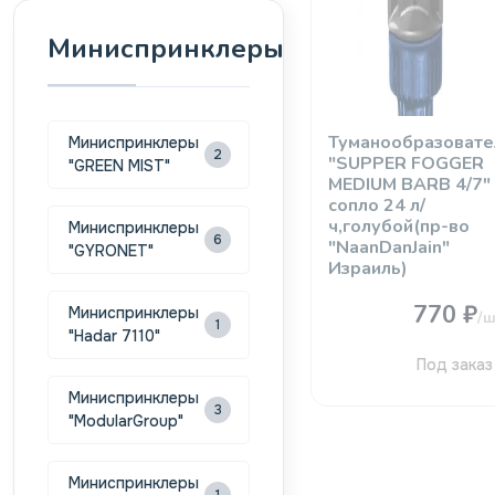
Миниспринклеры
Туманообразовате
Миниспринклеры
2
"SUPPER FOGGER
"GREEN MIST"
MEDIUM BARB 4/7"
сопло 24 л/
ч,голубой(пр-во
Миниспринклеры
6
"NaanDanJain"
"GYRONET"
Израиль)
770 ₽
Миниспринклеры
/ш
1
"Hadar 7110"
Под заказ
Миниспринклеры
3
"ModularGroup"
Миниспринклеры