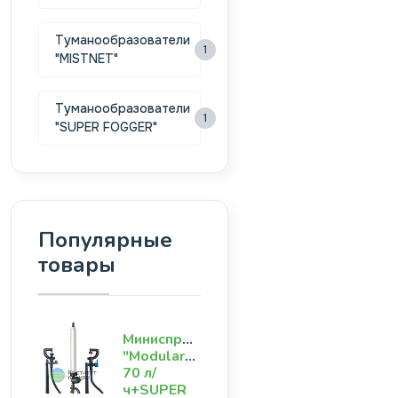
Туманообразователи
1
"MISTNET"
Туманообразователи
1
"SUPER FOGGER"
Популярные
товары
Миниспринклер
"ModularGroup"
70 л/
ч+SUPER