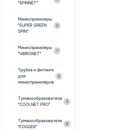
1
"SPINNET"
Миниспринклеры
"SUPER GREEN
2
SPIN"
Миниспринклеры
1
"VIBRONET"
Трубка и фитинги
для
0
миниспринклеров
Туманообразователи
3
"COOLNET PRO"
Туманообразователи
0
"FOGGER"