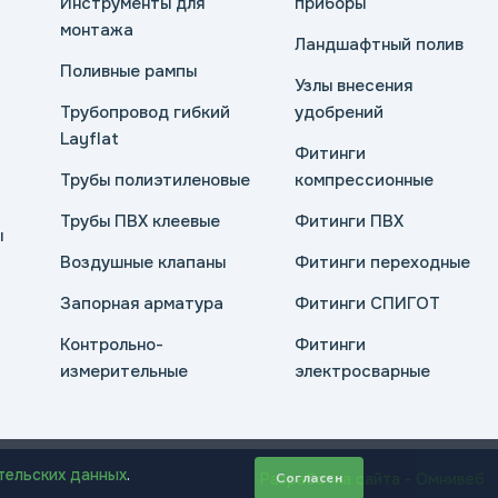
Инструменты для
приборы
монтажа
Ландшафтный полив
Поливные рампы
Узлы внесения
Трубопровод гибкий
удобрений
Layflat
Фитинги
Трубы полиэтиленовые
компрессионные
Трубы ПВХ клеевые
Фитинги ПВХ
ы
Воздушные клапаны
Фитинги переходные
Запорная арматура
Фитинги СПИГОТ
Контрольно-
Фитинги
измерительные
электросварные
тельских данных
.
Разработка сайта - Омнивеб
Согласен