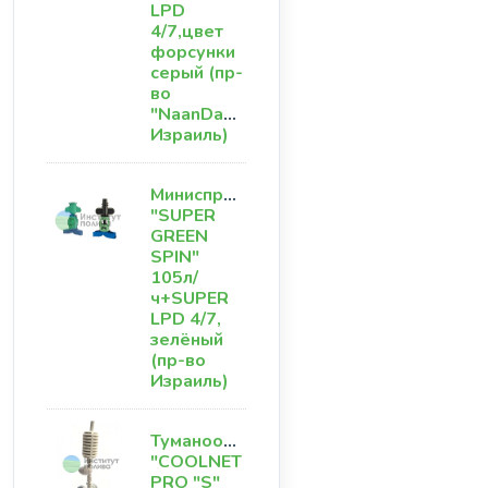
LPD
4/7,цвет
форсунки
серый (пр-
во
"NaanDanJain"
Израиль)
Миниспринклер
"SUPER
GREEN
SPIN"
105л/
ч+SUPER
LPD 4/7,
зелёный
(пр-во
Израиль)
Туманообразователь
"COOLNET
PRO "S"