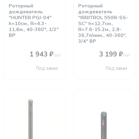
Роторный
Роторный
дождеватель
дождеватель
"HUNTER PGJ-04"
"IRRITROL 550R-SS-
h=10см., R=4.3-
SC" h=12,7см.,
11,6м., 40-360*, 1/2"
R=7.6-15.2м., 2,8-
ВР
36,7л/мин., 40-360º,
3/4" ВР
1 943 ₽
3 199 ₽
/шт
/шт
Под заказ
Под заказ