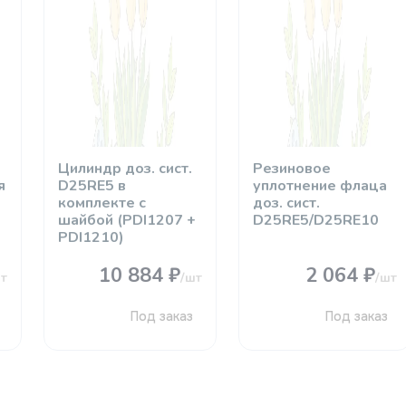
Цилиндр доз. сист.
Резиновое
я
D25RE5 в
уплотнение флаца
комплекте с
доз. сист.
шайбой (PDI1207 +
D25RE5/D25RE10
PDI1210)
10 884 ₽
2 064 ₽
т
/шт
/шт
Под заказ
Под заказ