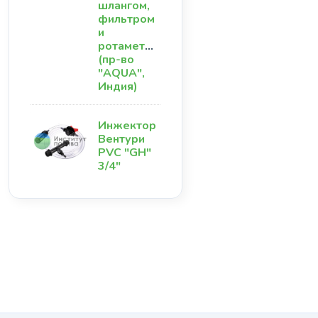
шлангом,
фильтром
и
ротаметром
(пр-во
"AQUA",
Индия)
Инжектор
Вентури
PVC "GH"
3/4"