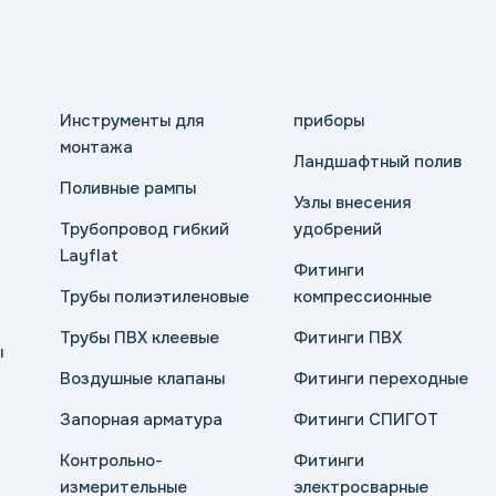
Инструменты для
приборы
монтажа
Ландшафтный полив
Поливные рампы
Узлы внесения
Трубопровод гибкий
удобрений
Layflat
Фитинги
Трубы полиэтиленовые
компрессионные
Трубы ПВХ клеевые
Фитинги ПВХ
ы
Воздушные клапаны
Фитинги переходные
Запорная арматура
Фитинги СПИГОТ
Контрольно-
Фитинги
измерительные
электросварные