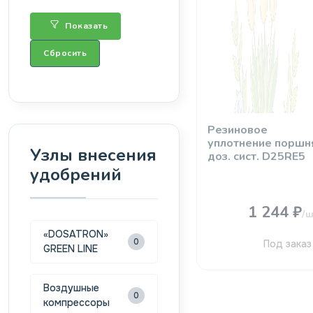
Показать
Сбросить
Резиновое
уплотнение поршн
Узлы внесения
доз. сист. D25RE5
удобрений
1 244 ₽
/ш
«DOSATRON»
0
Под заказ
GREEN LINE
Воздушные
0
компрессоры