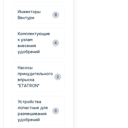
Инжекторы
9
Вентури
Комплектующие
к узлам
4
внесения
удобрений
Насосы
принудительного
2
впрыска
"ETATRON"
Устройства
лопастные для
0
размешивания
удобрений