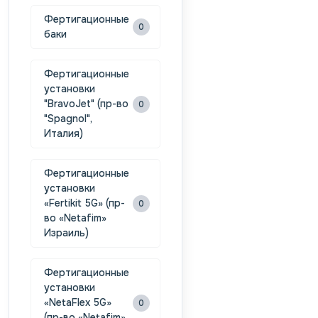
Фертигационные
0
баки
Фертигационные
установки
"BravoJet" (пр-во
0
"Spagnol",
Италия)
Фертигационные
установки
«Fertikit 5G» (пр-
0
во «Netafim»
Израиль)
Фертигационные
установки
«NetaFlex 5G»
0
(пр-во «Netafim»