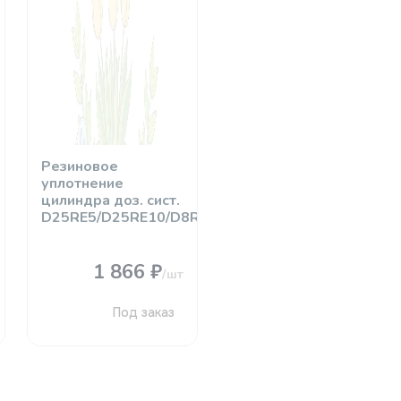
Резиновое
уплотнение
цилиндра доз. сист.
D25RE5/D25RE10/D8R150
1 866 ₽
/шт
Под заказ