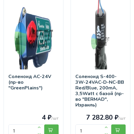
Соленоид AC-24V
Соленоид S-400-
(пр-во
3W-24VAC-D-NC-BB
"GreenPlains")
Red/Blue, 200mA,
3,5Watt с базой (пр-
во "BERMAD",
Израиль)
4 ₽
7 282.80 ₽
/шт
/шт