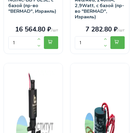
NO/NC-BB PULSE, с
Red/Red, 240mA,
базой (пр-во
2,9Watt, с базой (пр-
"BERMAD", Израиль)
во "BERMAD",
Израиль)
16 564.80 ₽
7 282.80 ₽
/шт
/шт