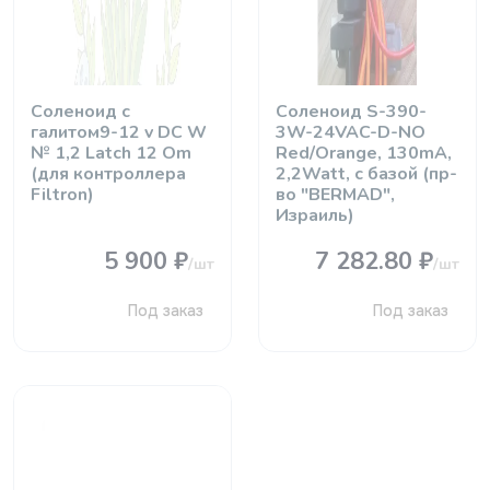
Соленоид с
Соленоид S-390-
галитом9-12 v DC W
3W-24VAC-D-NO
№ 1,2 Latch 12 Om
Red/Orange, 130mA,
(для контроллера
2,2Watt, с базой (пр-
Filtron)
во "BERMAD",
Израиль)
5 900 ₽
7 282.80 ₽
/шт
/шт
Под заказ
Под заказ