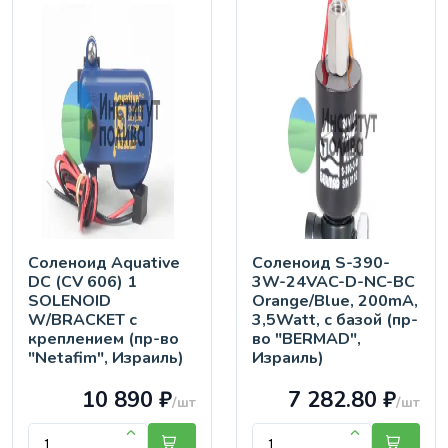
Соленоид Aquative
Соленоид S-390-
DC (CV 606) 1
3W-24VAC-D-NC-BC
SOLENOID
Orange/Blue, 200mA,
W/BRACKET с
3,5Watt, с базой (пр-
креплением (пр-во
во "BERMAD",
"Netafim", Израиль)
Израиль)
10 890 ₽
7 282.80 ₽
/шт
/шт