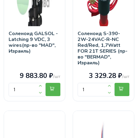
Соленоид GALSOL -
Соленоид S-390-
Latching 9 VDC, 3
2W-24VAC-R-NC
wires(пр-во "MAD",
Red/Red, 1,7Watt
Израиль)
FOR 21T SERIES (пр-
во "BERMAD",
Израиль)
9 883.80 ₽
3 329.28 ₽
/шт
/шт