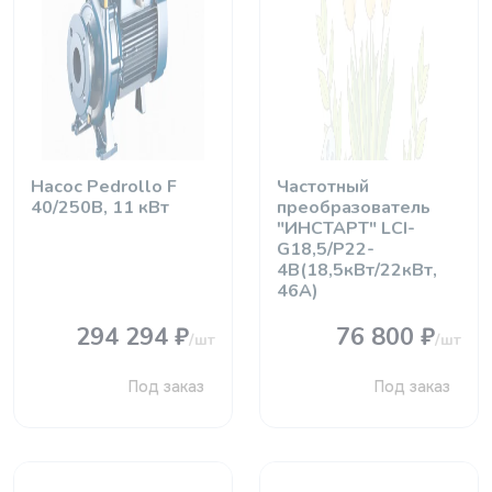
Насос Pedrollo F
Частотный
40/250B, 11 кВт
преобразователь
"ИНСТАРТ" LСI-
G18,5/P22-
4B(18,5кВт/22кВт,
46А)
294 294 ₽
76 800 ₽
/шт
/шт
Под заказ
Под заказ