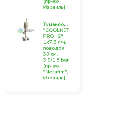
(пр-во
Израиль)
Туманообразователь
"COOLNET
PRO "S"
1х7,5 л/ч,
поводок
30 см,
3.0/1.5 bar
(пр-во
"Netafim",
Израиль)