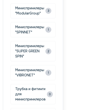
Миниспринклеры
3
"ModularGroup"
Миниспринклеры
1
"SPINNET"
Миниспринклеры
"SUPER GREEN
2
SPIN"
Миниспринклеры
1
"VIBRONET"
Трубка и фитинги
для
0
миниспринклеров