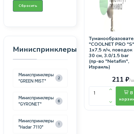
Сбросить
Туманообразовате
"COOLNET PRO "S
Миниспринклеры
1х7,5 л/ч, поводок
30 см, 3.0/1.5 bar
(пр-во "Netafim",
Израиль)
Миниспринклеры
211 ₽
2
/ш
"GREEN MIST"
В
Миниспринклеры
корзи
6
"GYRONET"
Миниспринклеры
1
"Hadar 7110"