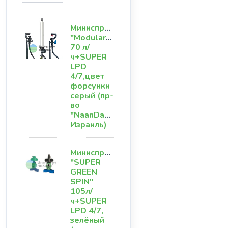
Миниспринклер
"ModularGroup"
70 л/
ч+SUPER
LPD
4/7,цвет
форсунки
серый (пр-
во
"NaanDanJain"
Израиль)
Миниспринклер
"SUPER
GREEN
SPIN"
105л/
ч+SUPER
LPD 4/7,
зелёный