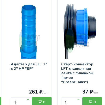
Адаптер для LFT 3"
Старт-коннектор
х 2" НР "SP"
LFT х капельная
лента с флажком
(пр-во
"GreenPlains")
261 ₽
37 ₽
/шт
/шт
В
В