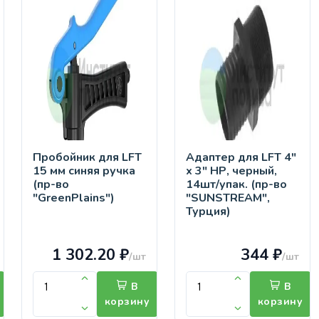
Пробойник для LFT
Адаптер для LFT 4"
15 мм синяя ручка
х 3" НР, черный,
(пр-во
14шт/упак. (пр-во
"GreenPlains")
"SUNSTREAM",
Турция)
1 302.20 ₽
344 ₽
/шт
/шт
В
В
корзину
корзину