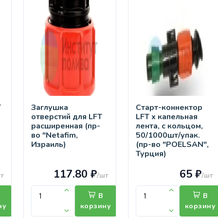
T
Заглушка
Старт-коннектор
отверстий для LFT
LFT х капельная
расширенная (пр-
лента, с кольцом,
во "Netafim,
50/1000шт/упак.
Израиль)
(пр-во "POELSAN",
Турция)
117.80 ₽
65 ₽
т
/шт
/шт
В
В
ну
корзину
корзину