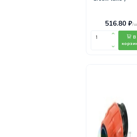
516.80 ₽
/ш
В
корзи