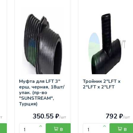
Муфта для LFT 3"
Тройник 2"LFT х
3
ерш, черная, 18шт/
2"LFT х 2"LFT
упак. (пр-во
"SUNSTREAM",
Турция)
350.55 ₽
792 ₽
т
/шт
/шт
В
В