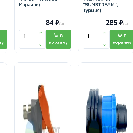
Израиль)
"SUNSTREAM",
Турция)
84 ₽
285 ₽
т
/шт
/шт
В
В
ну
корзину
корзину