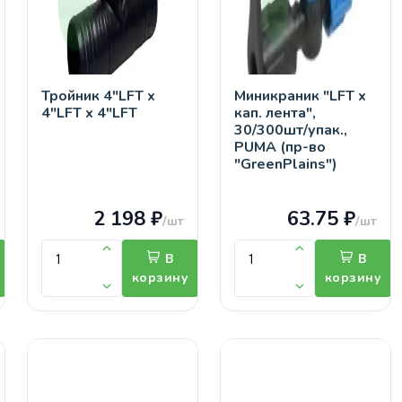
Тройник 4"LFT х
Миникраник "LFT х
4"LFT х 4"LFT
кап. лента",
30/300шт/упак.,
PUMA (пр-во
"GreenPlains")
2 198 ₽
63.75 ₽
/шт
/шт
В
В
корзину
корзину