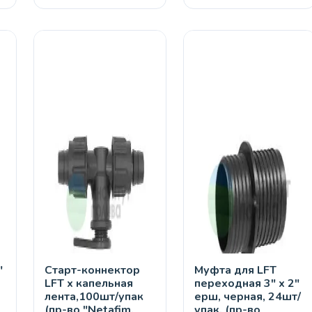
"
Старт-коннектор
Муфта для LFT
LFT х капельная
переходная 3" х 2"
лента,100шт/упак
ерш, черная, 24шт/
(пр-во "Netafim,
упак. (пр-во