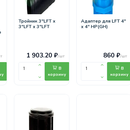
Тройник 3"LFT х
Адаптер для LFT 4"
3"LFT х 3"LFT
х 4" НР(GH)
о
1 903.20 ₽
860 ₽
т
/шт
/шт
В
В
ну
корзину
корзину