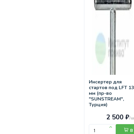
Инсертер для
стартов под LFT 1
мм (пр-во
"SUNSTREAM",
Турция)
2 500 ₽
/ш
В