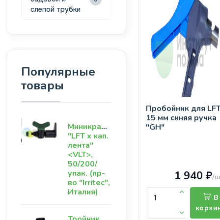
слепой трубки
Популярные
товары
Пробойник для LF
15 мм синяя ручка
Миникраник
"GH"
"LFT х кап.
лента"
<VLT>,
50/200/
упак. (пр-
1 940 ₽
/ш
во "Irritec",
Италия)
В
корзи
Тройник