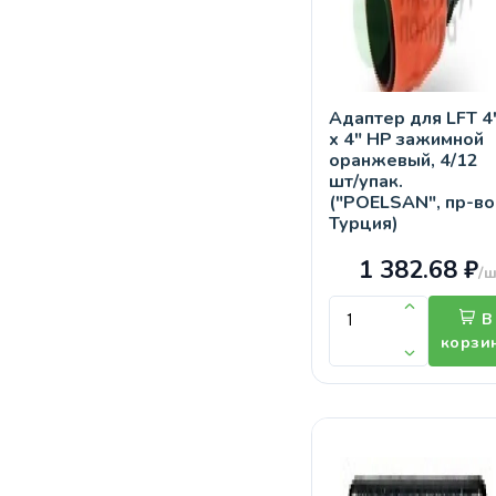
Адаптер для LFT 4
х 4" НР зажимной
оранжевый, 4/12
шт/упак.
("POELSAN", пр-во
Турция)
1 382.68 ₽
/ш
В
корзи