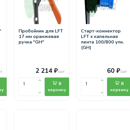
"
Пробойник для LFT
Старт-коннектор
17 мм оранжевая
LFT х капельная
ручка "GH"
лента 100/800 упк.
(GH)
2 214 ₽
60 ₽
т
/шт
/шт
В
В
ну
корзину
корзину