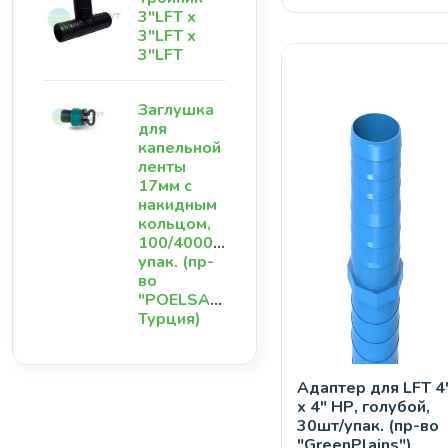
3"LFT х
3"LFT х
3"LFT
Заглушка
для
капельной
ленты
17мм с
накидным
кольцом,
100/4000шт/
упак. (пр-
во
"POELSAN",
Турция)
Адаптер для LFT 4
х 4" НР, голубой,
30шт/упак. (пр-во
"GreenPlains")