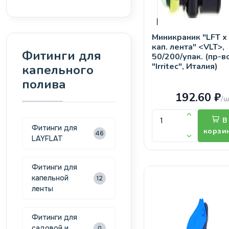
Миникраник "LFT х
кап. лента" <VLT>,
Фитинги для
50/200/упак. (пр-в
"Irritec", Италия)
капельного
полива
192.60 ₽
/ш
В
Фитинги для
корзи
46
LAYFLAT
Фитинги для
капельной
12
ленты
Фитинги для
садовой и
0