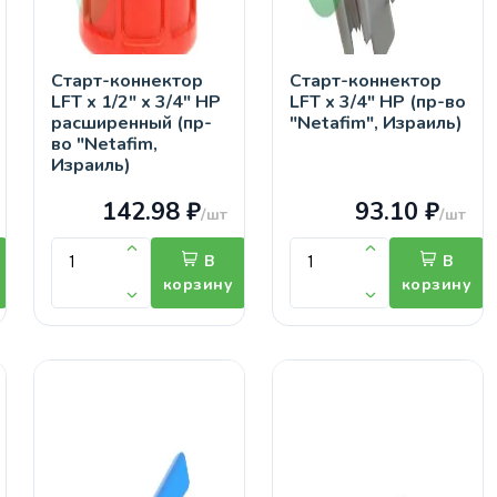
Старт-коннектор
Старт-коннектор
LFT х 1/2" х 3/4" НР
LFT х 3/4" НР (пр-во
расширенный (пр-
"Netafim", Израиль)
во "Netafim,
Израиль)
142.98 ₽
93.10 ₽
/шт
/шт
В
В
корзину
корзину