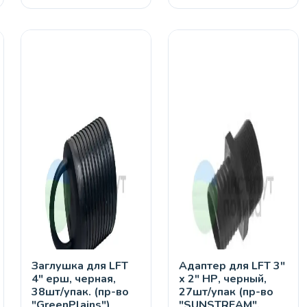
Заглушка для LFT
Адаптер для LFT 3"
4" ерш, черная,
х 2" НР, черный,
38шт/упак. (пр-во
27шт/упак (пр-во
"GreenPlains")
"SUNSTREAM",