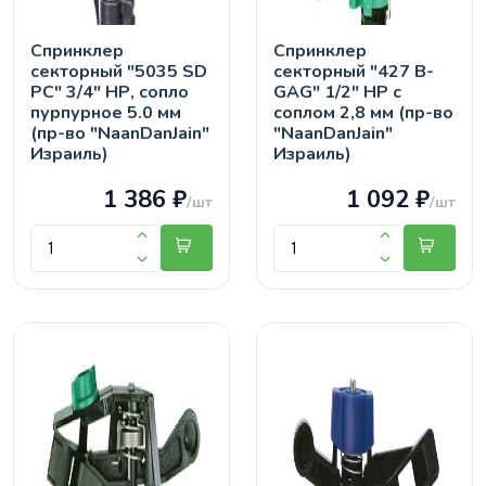
Спринклер
Спринклер
секторный "5035 SD
секторный "427 B-
PC" 3/4" НР, сопло
GAG" 1/2" НР с
пурпурное 5.0 мм
соплом 2,8 мм (пр-во
(пр-во "NaanDanJain"
"NaanDanJain"
Израиль)
Израиль)
1 386 ₽
1 092 ₽
/шт
/шт