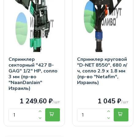
Спринклер
Спринклер круговой
секторный "427 B-
"D-NET 8550", 680 л/
GAG" 1/2" НР, сопло
ч, сопло 2.9 х 1.8 мм
3 мм (пр-во
(пр-во "Netafim",
"NaanDanJain"
Израиль)
Израиль)
1 249.60 ₽
1 045 ₽
/шт
/шт