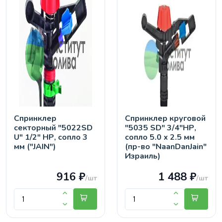
Спринклер
Спринклер круговой
секторный "5022SD
"5035 SD" 3/4"НР,
U" 1/2" НР, сопло 3
сопло 5.0 х 2.5 мм
мм ("JAIN")
(пр-во "NaanDanJain"
Израиль)
916 ₽
1 488 ₽
/шт
/шт