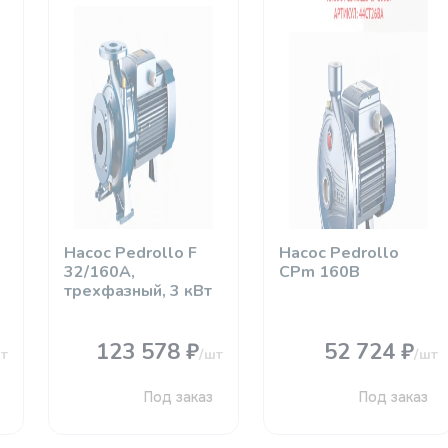
Насос Pedrollo F
Насос Pedrollo
32/160А,
CРm 160В
трехфазный, 3 кВт
123 578 ₽
52 724 ₽
т
/шт
/шт
Под заказ
Под заказ