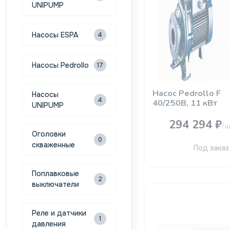
UNIPUMP
Насосы ESPA
4
Насосы Pedrollo
17
Насос Pedrollo F
Насосы
4
40/250B, 11 кВт
UNIPUMP
294 294 ₽
/ш
Оголовки
0
скваженные
Под заказ
Поплавковые
2
выключатели
Реле и датчики
1
давления