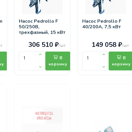
m
Насос Pedrollo F
Насос Pedrollo F
50/250B,
40/200А, 7,5 кВт
трехфазный, 15 кВт
306 510 ₽
149 058 ₽
т
/шт
/шт
В
В
ну
корзину
корзину