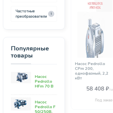
Частотные
1
преобразователи
Популярные
товары
Насос Pedrollo
CРm 200,
однофазный, 2,2
Насос
кВт
Pedrollo
HFm 70 B
58 408 ₽
/ш
Под заказ
Насос
Pedrollo F
50/250B,