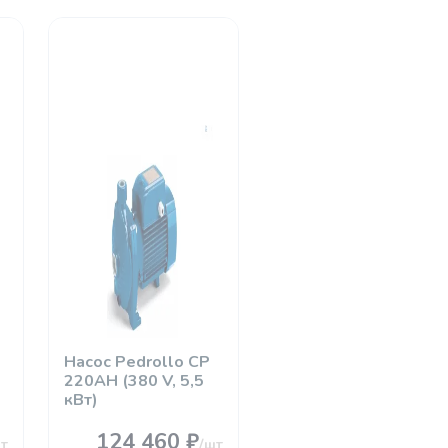
Насос Pedrollo CР
220АH (380 V, 5,5
кВт)
124 460 ₽
т
/шт