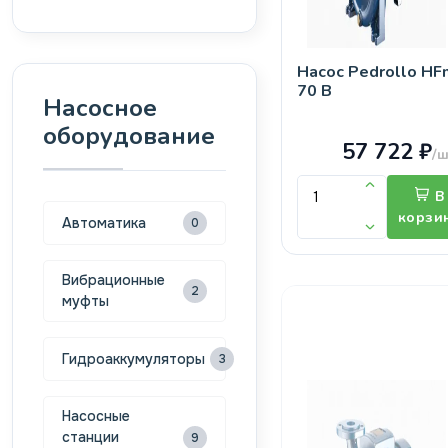
Насос Pedrollo HF
70 B
Насосное
оборудование
57 722 ₽
/ш
В
корзи
Автоматика
0
Вибрационные
2
муфты
Гидроаккумуляторы
3
Насосные
станции
9