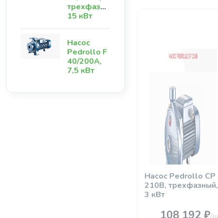
трехфазный,
15 кВт
Насос
Pedrollo F
40/200А,
7,5 кВт
Насос Pedrollo CР
210В, трехфазный,
3 кВт
108 192 ₽
/ш