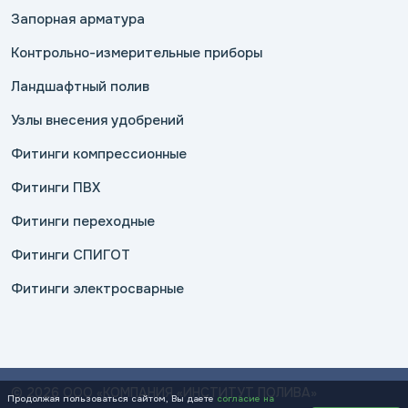
Запорная арматура
Контрольно-измерительные приборы
Ландшафтный полив
Узлы внесения удобрений
Фитинги компрессионные
Фитинги ПВХ
Фитинги переходные
Фитинги СПИГОТ
Фитинги электросварные
© 2026 ООО «КОМПАНИЯ «ИНСТИТУТ ПОЛИВА»
Продолжая пользоваться сайтом, Вы даете
согласие на