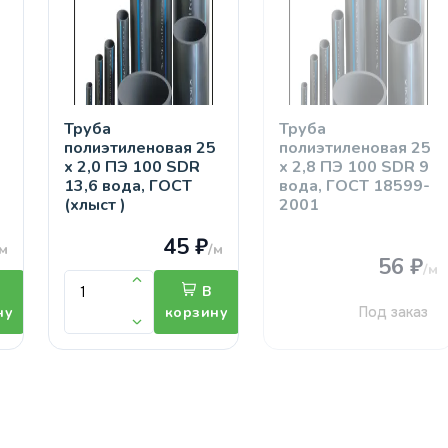
Труба
Труба
5
полиэтиленовая 25
полиэтиленовая 25
х 2,0 ПЭ 100 SDR
х 2,8 ПЭ 100 SDR 9
13,6 вода, ГОСТ
вода, ГОСТ 18599-
(хлыст )
2001
45 ₽
/м
/м
56 ₽
/м
В
ну
корзину
Под заказ