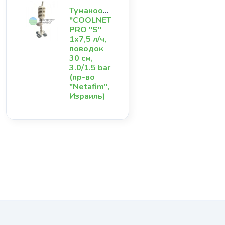
Туманообразователь
"COOLNET
PRO "S"
1х7,5 л/ч,
поводок
30 см,
3.0/1.5 bar
(пр-во
"Netafim",
Израиль)