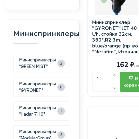
Миниспринклер
"GYRONET" JET 40
Миниспринклеры
l/h, стойка 32см,
360*,R2.3m,
blue/orange (пр-во
"Netafim", Израиль
Миниспринклеры
162 ₽
2
/ш
"GREEN MIST"
В
Миниспринклеры
корзи
6
"GYRONET"
Миниспринклеры
1
"Hadar 7110"
Миниспринклеры
3
"ModularGroup"