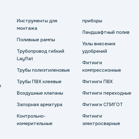
Инструменты для
приборы
монтажа
Ландшафтный полив
Поливные рампы
Узлы внесения
Трубопровод гибкий
удобрений
Layflat
Фитинги
Трубы полиэтиленовые
компрессионные
Трубы ПВХ клеевые
Фитинги ПВХ
ы
Воздушные клапаны
Фитинги переходные
Запорная арматура
Фитинги СПИГОТ
Контрольно-
Фитинги
измерительные
электросварные