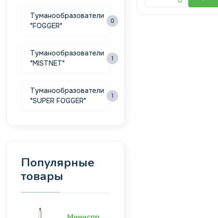
Туманообразователи
0
"FOGGER"
Туманообразователи
1
"MISTNET"
Туманообразователи
1
"SUPER FOGGER"
Популярные
товары
Миниспринклер