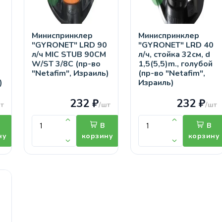
Миниспринклер
Миниспринклер
"GYRONET" LRD 90
"GYRONET" LRD 40
л/ч MIC STUB 90CM
л/ч, стойка 32см, d
W/ST 3/8C (пр-во
1,5(5,5)m., голубой
"Netafim", Израиль)
(пр-во "Netafim",
)
Израиль)
232 ₽
232 ₽
т
/шт
/шт
В
В
ну
корзину
корзину