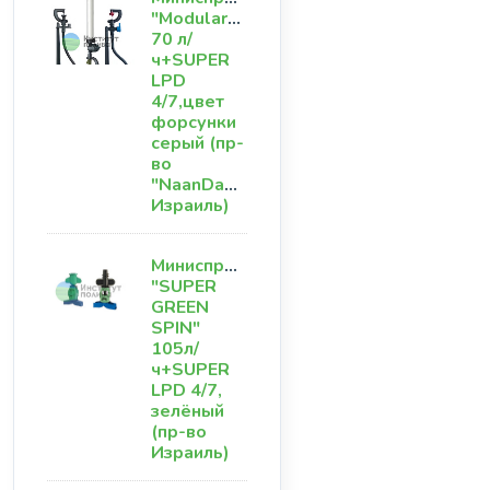
"ModularGroup"
70 л/
ч+SUPER
LPD
4/7,цвет
форсунки
серый (пр-
во
"NaanDanJain"
Израиль)
Миниспринклер
"SUPER
GREEN
SPIN"
105л/
ч+SUPER
LPD 4/7,
зелёный
(пр-во
Израиль)