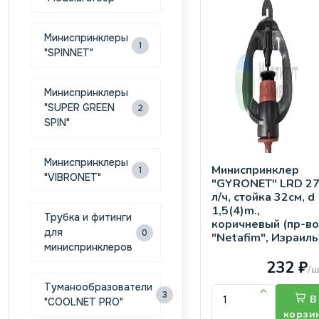
Миниспринклеры
1
"SPINNET"
Миниспринклеры
"SUPER GREEN
2
SPIN"
Миниспринклеры
Миниспринклер
1
"VIBRONET"
"GYRONET" LRD 2
л/ч, стойка 32см, d
1,5(4)m.,
Трубка и фитинги
коричневый (пр-во
для
0
"Netafim", Израиль
миниспринклеров
232 ₽
/ш
Туманообразователи
3
В
"COOLNET PRO"
корзи