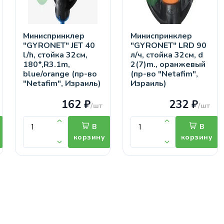
Миниспринклер
Миниспринклер
"GYRONET" JET 40
"GYRONET" LRD 90
l/h, стойка 32см,
л/ч, стойка 32см, d
180*,R3.1m,
2(7)m., оранжевый
blue/orange (пр-во
(пр-во "Netafim",
"Netafim", Израиль)
Израиль)
162 ₽
232 ₽
/шт
/шт
В
В
корзину
корзину