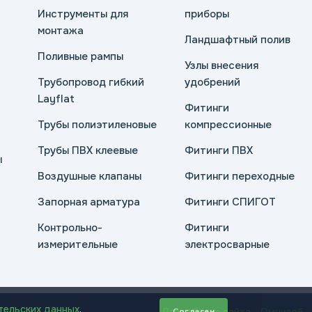
Инструменты для
приборы
монтажа
Ландшафтный полив
Поливные рампы
Узлы внесения
Трубопровод гибкий
удобрений
Layflat
Фитинги
Трубы полиэтиленовые
компрессионные
Трубы ПВХ клеевые
Фитинги ПВХ
ы
Воздушные клапаны
Фитинги переходные
Запорная арматура
Фитинги СПИГОТ
Контрольно-
Фитинги
измерительные
электросварные
тельских данных
.
Согласен