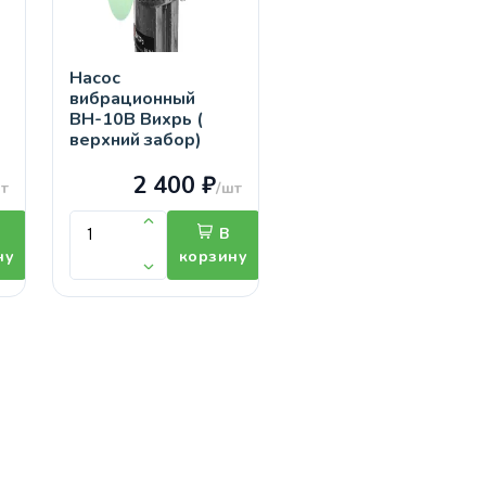
Насос
вибрационный
ВН-10В Вихрь (
верхний забор)
2 400 ₽
т
/шт
В
ну
корзину