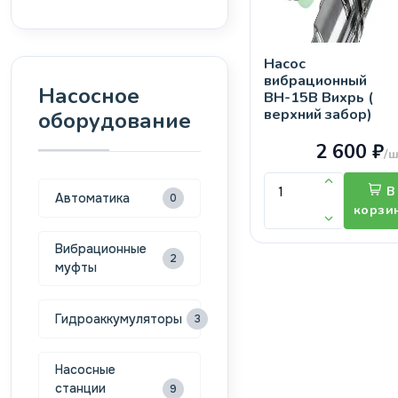
Насос
вибрационный
Насосное
ВН-15В Вихрь (
верхний забор)
оборудование
2 600 ₽
/ш
В
Автоматика
0
корзи
Вибрационные
2
муфты
Гидроаккумуляторы
3
Насосные
станции
9