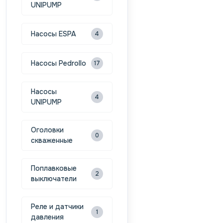
UNIPUMP
Насосы ESPA
4
Насосы Pedrollo
17
Насосы
4
UNIPUMP
Оголовки
0
скваженные
Поплавковые
2
выключатели
Реле и датчики
1
давления