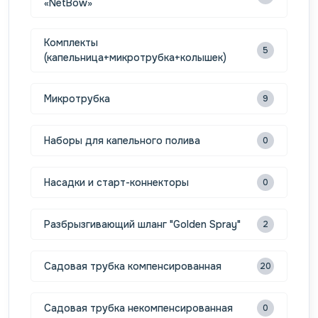
«NetBow»
Комплекты
5
(капельница+микротрубка+колышек)
Микротрубка
9
Наборы для капельного полива
0
Насадки и старт-коннекторы
0
Разбрызгивающий шланг "Golden Spray"
2
Садовая трубка компенсированная
20
Садовая трубка некомпенсированная
0