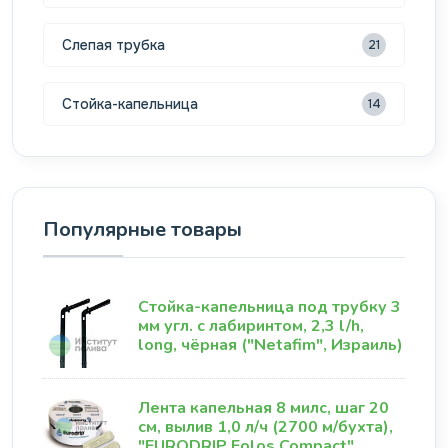
Слепая трубка
21
Стойка-капельница
14
Популярные товары
Стойка-капельница под трубку 3
мм угл. с лабиринтом, 2,3 l/h,
long, чёрная ("Netafim", Израиль)
Лента капельная 8 милс, шаг 20
см, вылив 1,0 л/ч (2700 м/бухта),
"EURODRIP Eolos Compact"