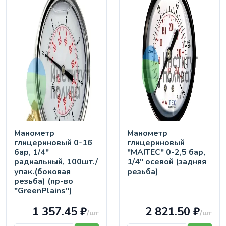
Манометр
Манометр
глицериновый 0-16
глицериновый
бар, 1/4"
"MAITEC" 0-2,5 бар,
радиальный, 100шт./
1/4" осевой (задняя
упак.(боковая
резьба)
резьба) (пр-во
"GreenPlains")
1 357.45 ₽
2 821.50 ₽
/шт
/шт