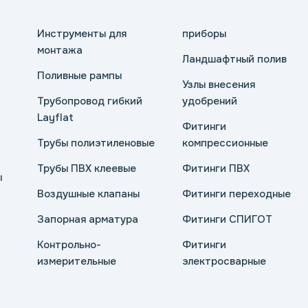
Инструменты для
приборы
монтажа
Ландшафтный полив
Поливные рампы
Узлы внесения
Трубопровод гибкий
удобрений
Layflat
Фитинги
Трубы полиэтиленовые
компрессионные
Трубы ПВХ клеевые
Фитинги ПВХ
ы
Воздушные клапаны
Фитинги переходные
Запорная арматура
Фитинги СПИГОТ
Контрольно-
Фитинги
измерительные
электросварные