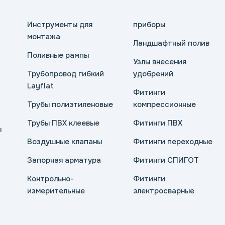
Инструменты для
приборы
монтажа
Ландшафтный полив
Поливные рампы
Узлы внесения
Трубопровод гибкий
удобрений
Layflat
Фитинги
Трубы полиэтиленовые
компрессионные
Трубы ПВХ клеевые
Фитинги ПВХ
ы
Воздушные клапаны
Фитинги переходные
Запорная арматура
Фитинги СПИГОТ
Контрольно-
Фитинги
измерительные
электросварные