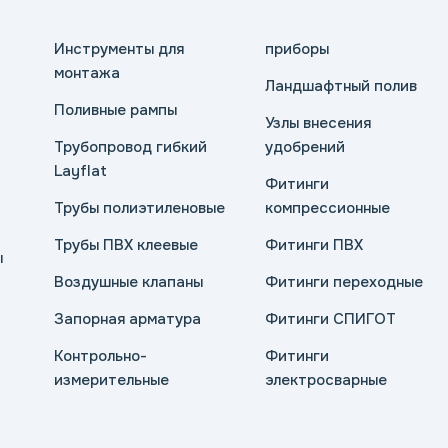
Инструменты для
приборы
монтажа
Ландшафтный полив
Поливные рампы
Узлы внесения
Трубопровод гибкий
удобрений
Layflat
Фитинги
Трубы полиэтиленовые
компрессионные
Трубы ПВХ клеевые
Фитинги ПВХ
ы
Воздушные клапаны
Фитинги переходные
Запорная арматура
Фитинги СПИГОТ
Контрольно-
Фитинги
измерительные
электросварные