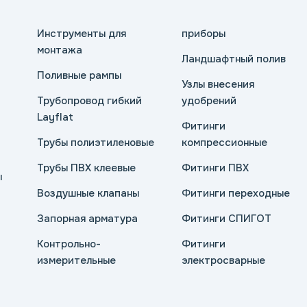
Инструменты для
приборы
монтажа
Ландшафтный полив
Поливные рампы
Узлы внесения
Трубопровод гибкий
удобрений
Layflat
Фитинги
Трубы полиэтиленовые
компрессионные
Трубы ПВХ клеевые
Фитинги ПВХ
ы
Воздушные клапаны
Фитинги переходные
Запорная арматура
Фитинги СПИГОТ
Контрольно-
Фитинги
измерительные
электросварные