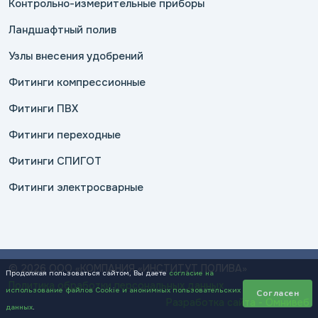
Контрольно-измерительные приборы
Ландшафтный полив
Узлы внесения удобрений
Фитинги компрессионные
Фитинги ПВХ
Фитинги переходные
Фитинги СПИГОТ
Фитинги электросварные
© 2026 ООО «КОМПАНИЯ «ИНСТИТУТ ПОЛИВА»
Продолжая пользоваться сайтом, Вы даете
согласие на
Политика обработки персональных данных
использование файлов Cookie и анонимных пользовательских
Согласен
Разработка сайта - Омнивеб
данных
.