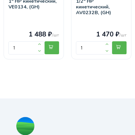
1" НР кинетический,
1/2" НР
VE0134, (GH)
кинетический,
AV0232B, (GH)
1 488 ₽
1 470 ₽
/шт
/шт